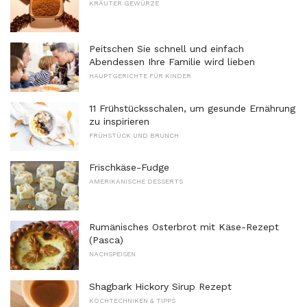
KRÄUTER GEWÜRZE
Peitschen Sie schnell und einfach
Abendessen Ihre Familie wird lieben
HAUPTGERICHTE FÜR KINDER
11 Frühstücksschalen, um gesunde Ernährung
zu inspirieren
FRÜHSTÜCK UND BRUNCH
Frischkäse-Fudge
AMERIKANISCHE DESSERTS
Rumänisches Osterbrot mit Käse-Rezept
(Pasca)
NACHSPEISEN
Shagbark Hickory Sirup Rezept
KOCHTECHNIKEN & TIPPS