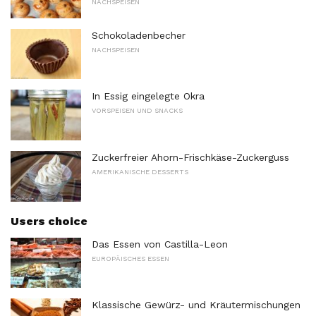
NACHSPEISEN
Schokoladenbecher
NACHSPEISEN
In Essig eingelegte Okra
VORSPEISEN UND SNACKS
Zuckerfreier Ahorn-Frischkäse-Zuckerguss
AMERIKANISCHE DESSERTS
Users choice
Das Essen von Castilla-Leon
EUROPÄISCHES ESSEN
Klassische Gewürz- und Kräutermischungen