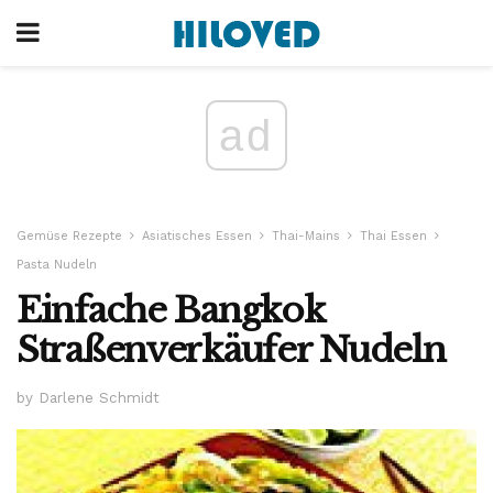
ad
Gemüse Rezepte
Asiatisches Essen
Thai-Mains
Thai Essen
Pasta Nudeln
Einfache Bangkok
Straßenverkäufer Nudeln
by Darlene Schmidt