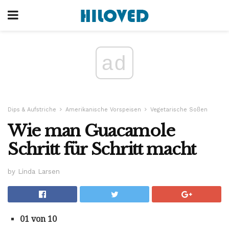
ad
Dips & Aufstriche
Amerikanische Vorspeisen
Vegetarische Soßen
Wie man Guacamole
Schritt für Schritt macht
by Linda Larsen
01 von 10