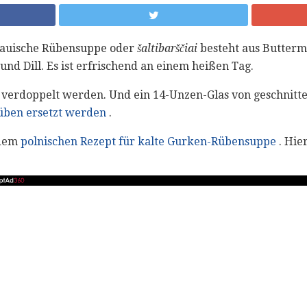
litauische Rübensuppe oder
šaltibarščiai
besteht aus Butterm
nd Dill. Es ist erfrischend an einem heißen Tag.
t verdoppelt werden. Und ein 14-Unzen-Glas von geschnit
Rüben ersetzt werden
.
 dem
polnischen Rezept für kalte Gurken-Rübensuppe
. Hie