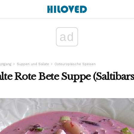
ad
ptgang
Suppen und Salate
Osteuropäische Speisen
lte Rote Bete Suppe (Saltibars