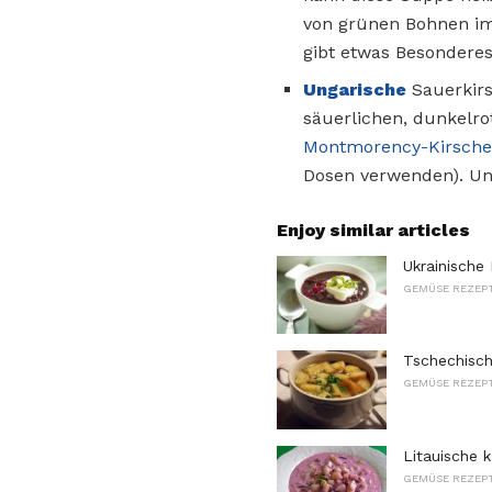
von grünen Bohnen im
gibt etwas Besonder
Ungarische
Sauerkir
säuerlichen, dunkelro
Montmorency-Kirsch
Dosen verwenden). Un
Enjoy similar articles
Ukrainische
GEMÜSE REZEP
Tschechisc
GEMÜSE REZEP
Litauische 
GEMÜSE REZEP