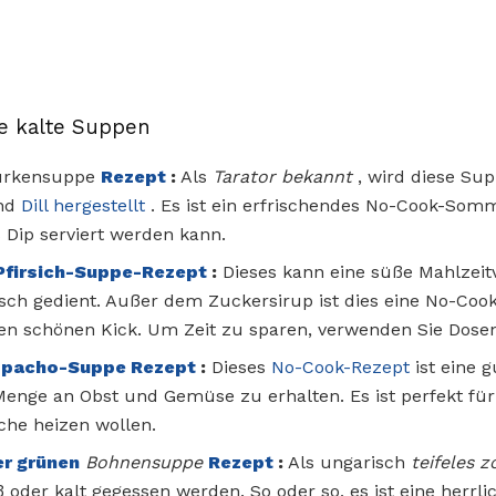
e kalte Suppen
rkensuppe
Rezept
:
Als
Tarator bekannt
, wird diese Sup
und
Dill hergestellt
. Es ist ein erfrischendes No-Cook-Som
s Dip serviert werden kann.
Pfirsich-Suppe-Rezept
:
Dieses kann eine süße Mahlzeitv
isch gedient. Außer dem Zuckersirup ist dies eine No-Co
n schönen Kick. Um Zeit zu sparen, verwenden Sie Dosen
pacho-Suppe Rezept
:
Dieses
No-Cook-Rezept
ist eine g
Menge an Obst und Gemüse zu erhalten. Es ist perfekt f
che heizen wollen.
r grünen
Bohnensuppe
Rezept
:
Als ungarisch
teifeles 
 oder kalt gegessen werden. So oder so, es ist eine herrl