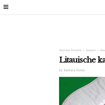
Gemüse Rezepte
Suppen
Hau
Litauische ka
by Barbara Rolek