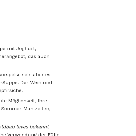
pe mit Joghurt,
merangebot, das auch
orspeise sein aber es
ok-Suppe. Der Wein und
pfirsiche.
ute Möglichkeit, Ihre
ür Sommer-Mahlzeiten,
zoldbab leves bekannt
,
iche Verwendung der Fülle