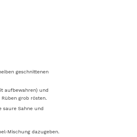
cheiben geschnittenen
eit aufbewahren) und
 Rüben grob rösten.
ie saure Sahne und
ebel-Mischung dazugeben.