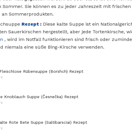
 Sommer. Sie können es zu jeder Jahreszeit mit frische
es an Sommerprodukten.
schsuppe
Rezept
:
Diese kalte Suppe ist ein Nationalgeri
ten Sauerkirschen hergestellt, aber jede Tortenkirsche, wi
en
, wird im Notfall funktionieren sind frisch oder zumindes
d niemals eine süße Bing-Kirsche verwenden.
 Fleischlose Rübensuppe (Borshch) Rezept
TE
he Knoblauch Suppe (Česnečka) Rezept
TE
kalte Rote Bete Suppe (Saltibarsciai) Rezept
TE