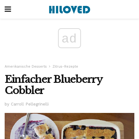
ad
Amerikanische Desserts
Zitrus-Rezepte
Einfacher Blueberry
Cobbler
by Carroll Pellegrinelli