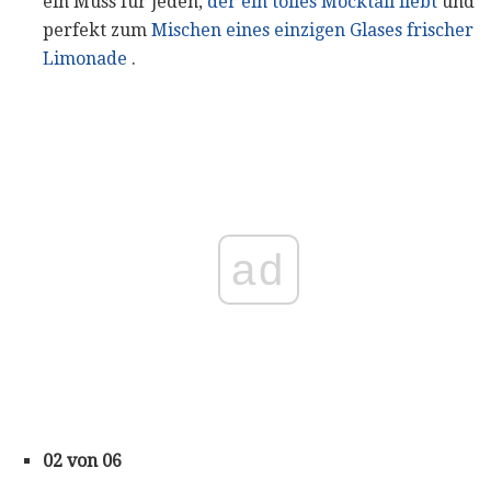
ein Muss für jeden,
der ein tolles Mocktail liebt
und
perfekt zum
Mischen eines einzigen Glases frischer
Limonade
.
ad
02 von 06