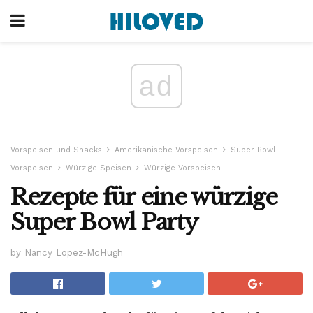
ad
Vorspeisen und Snacks
Amerikanische Vorspeisen
Super Bowl
Vorspeisen
Würzige Speisen
Würzige Vorspeisen
Rezepte für eine würzige
Super Bowl Party
by Nancy Lopez-McHugh