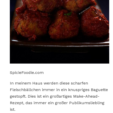
SpicieFoodie.com
In meinem Haus werden diese scharfen
Fleischbällchen immer in ein knuspriges Baguette
gestopft. Dies ist ein großartiges Make-Ahead-
Rezept, das immer ein großer Publikumsliebling
ist.