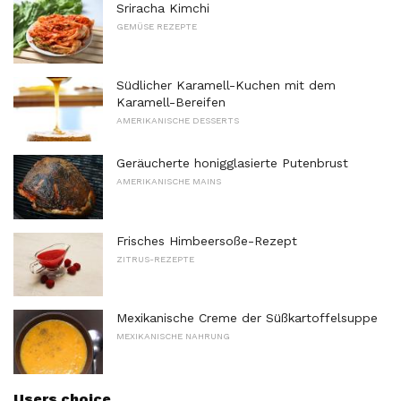
Sriracha Kimchi
GEMÜSE REZEPTE
Südlicher Karamell-Kuchen mit dem
Karamell-Bereifen
AMERIKANISCHE DESSERTS
Geräucherte honigglasierte Putenbrust
AMERIKANISCHE MAINS
Frisches Himbeersoße-Rezept
ZITRUS-REZEPTE
Mexikanische Creme der Süßkartoffelsuppe
MEXIKANISCHE NAHRUNG
Users choice