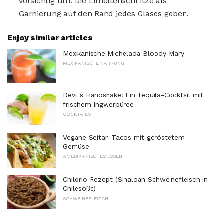
vorsichtig um. Die Limettenschnitze als
Garnierung auf den Rand jedes Glases geben.
Enjoy similar articles
Mexikanische Michelada Bloody Mary
MEXIKANISCHE NAHRUNG
Devil's Handshake: Ein Tequila-Cocktail mit
frischem Ingwerpüree
COCKTAILS
Vegane Seitan Tacos mit geröstetem
Gemüse
AMERIKANISCHES ESSEN
Chilorio Rezept (Sinaloan Schweinefleisch in
Chilesoße)
SCHWEINEFLEISCH