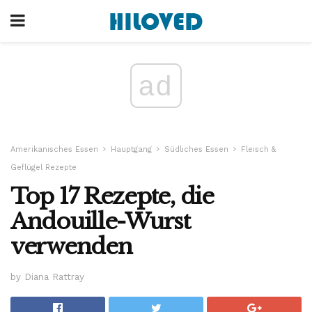
ad
Amerikanisches Essen
Hauptgang
Südliches Essen
Fleisch &
Geflügel Rezepte
Top 17 Rezepte, die
Andouille-Wurst
verwenden
by Diana Rattray