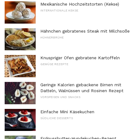
Mexikanische Hochzeitstorten (Kekse)
INTERNATIONALE KEKSE
Hähnchen gebratenes Steak mit Milchsoße
HÜHNERBRÜHE
Knuspriger Ofen gebratene Kartoffeln
GEMÜSE REZEPTE
Geringe Kalorien gebackene Birnen mit
Datteln, Walnüssen und Rosinen Rezept
VORSPEISEN UND SNACKS
Einfache Mini Käsekuchen
SÜDLICHE DESSERTS
Erdnussbutter-Hundekuchen-Rezept