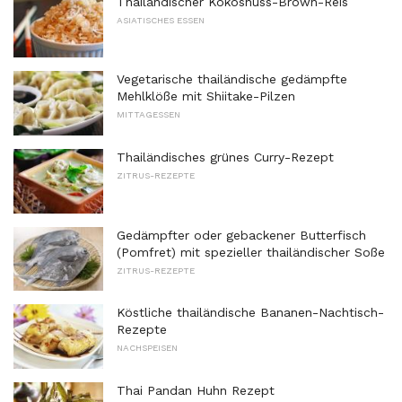
Thailändischer Kokosnuss-Brown-Reis
ASIATISCHES ESSEN
Vegetarische thailändische gedämpfte
Mehlklöße mit Shiitake-Pilzen
MITTAGESSEN
Thailändisches grünes Curry-Rezept
ZITRUS-REZEPTE
Gedämpfter oder gebackener Butterfisch
(Pomfret) mit spezieller thailändischer Soße
ZITRUS-REZEPTE
Köstliche thailändische Bananen-Nachtisch-
Rezepte
NACHSPEISEN
Thai Pandan Huhn Rezept