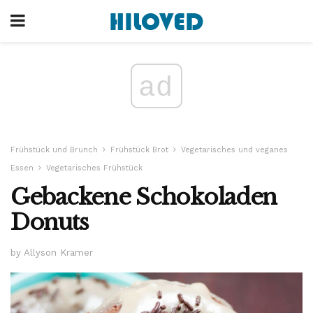
ad
Frühstück und Brunch
Frühstück Brot
Vegetarisches und veganes
Essen
Vegetarisches Frühstück
Gebackene Schokoladen
Donuts
by Allyson Kramer