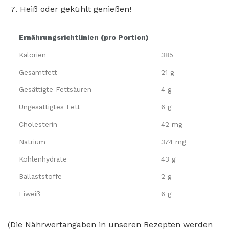
Heiß oder gekühlt genießen!
Ernährungsrichtlinien (pro Portion)
Kalorien
385
Gesamtfett
21 g
Gesättigte Fettsäuren
4 g
Ungesättigtes Fett
6 g
Cholesterin
42 mg
Natrium
374 mg
Kohlenhydrate
43 g
Ballaststoffe
2 g
Eiweiß
6 g
(Die Nährwertangaben in unseren Rezepten werden