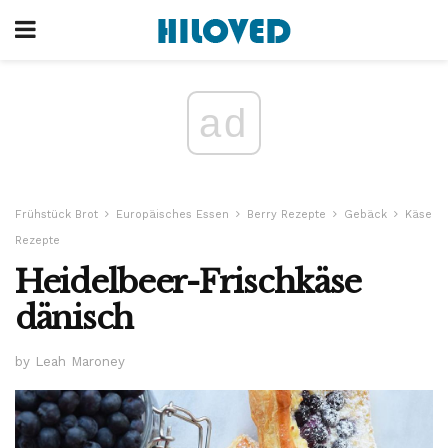
ad
Frühstück Brot
Europäisches Essen
Berry Rezepte
Gebäck
Käse
Rezepte
Heidelbeer-Frischkäse
dänisch
by Leah Maroney