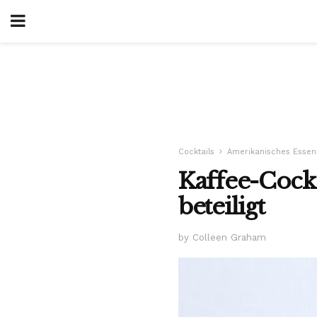
Cocktails
Amerikanisches Essen
Kaffee-Cockt
beteiligt
by Colleen Graham