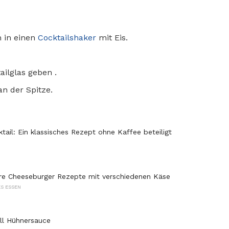
n in einen
Cocktailshaker
mit Eis.
ailglas geben .
n der Spitze.
tail: Ein klassisches Rezept ohne Kaffee beteiligt
re Cheeseburger Rezepte mit verschiedenen Käse
S ESSEN
ll Hühnersauce