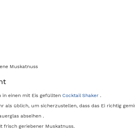
ebene Muskatnuss
ht
 in einen mit Eis gefüllten
Cocktail Shaker
.
r als üblich, um sicherzustellen, dass das Ei richtig gemis
auerglas abseihen .
it frisch geriebener Muskatnuss.