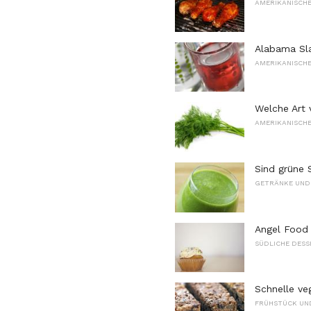
AMERIKANISCHE
Alabama Sla
AMERIKANISCHE
Welche Art 
AMERIKANISCHE
Sind grüne 
GETRÄNKE UND
Angel Food
SÜDLICHE DESS
Schnelle ve
FRÜHSTÜCK UN