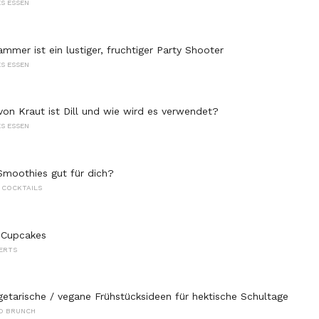
S ESSEN
mmer ist ein lustiger, fruchtiger Party Shooter
S ESSEN
von Kraut ist Dill und wie wird es verwendet?
S ESSEN
Smoothies gut für dich?
 COCKTAILS
 Cupcakes
ERTS
getarische / vegane Frühstücksideen für hektische Schultage
D BRUNCH