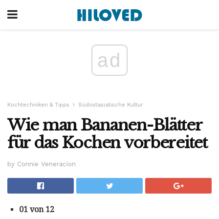
ad
Kochtechniken & Tipps
Südostasiatische Kultur
Wie man Bananen-Blätter
für das Kochen vorbereitet
by Connie Veneracion
01 von 12