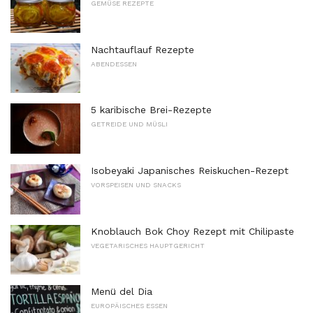
GEMÜSE REZEPTE
Nachtauflauf Rezepte
ABENDESSEN
5 karibische Brei-Rezepte
GETREIDE UND MÜSLI
Isobeyaki Japanisches Reiskuchen-Rezept
VORSPEISEN UND SNACKS
Knoblauch Bok Choy Rezept mit Chilipaste
VEGETARISCHES HAUPTGERICHT
Menü del Dia
EUROPÄISCHES ESSEN