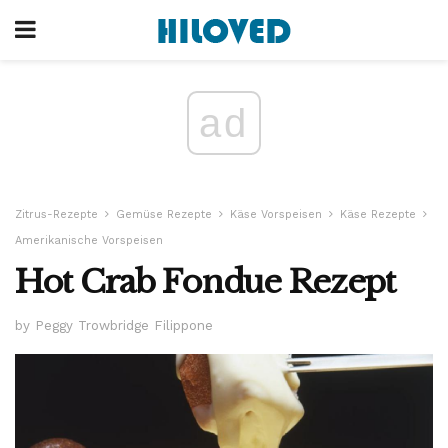
ad
Zitrus-Rezepte
Gemüse Rezepte
Käse Vorspeisen
Käse Rezepte
Amerikanische Vorspeisen
Hot Crab Fondue Rezept
by Peggy Trowbridge Filippone