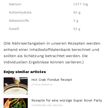
Natrium
1.577 mg
Kohlenhydrate
40 g
Ballaststoffe
3 g
Eiweiß
52 g
(Die Nährwertangaben in unseren Rezepten werden
anhand einer Inhaltsstoffdatenbank berechnet und
sollten als Schätzung betrachtet werden. Die
individuellen Ergebnisse können variieren.)
Enjoy similar articles
Hot Crab Fondue Rezept
ZITRUS-REZEPTE
Rezepte für eine würzige Super Bowl Party
VORSPEISEN UND SNACKS