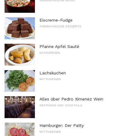
AMERIKANISCHE MAINS
Eiscreme-Fudge
AMERIKANISCHE DESSERTS
Pfanne Apfel Sauté
NACHSPEISEN
Lachskuchen
MITTAGESSEN
Alles über Pedro Ximenez Wein
GETRÄNKE UND COCKTAILS
Hamburger: Der Patty
MITTAGESSEN