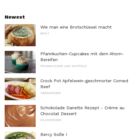
Newest
Wie man eine Brotschüssel macht
BROT
Pfannkuchen-Cupcakes mit dem Ahorn-
Bereifen
PFANNKUCHEN UND WAFFELN
Crock Pot Apfelwein-geschmorter Corned
Beef
ABENDESSEN
Schokolade Danette Rezept - Crème au
Chocolat Dessert
NACHSPEISEN
Bercy Soße I