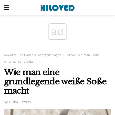
ad
Gewürze und Soßen
Kochgrundlagen
Lernen, wie man kocht
Amerikanische Seiten
Wie man eine
grundlegende weiße Soße
macht
by Diana Rattray