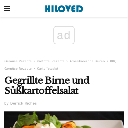
ad
Gemüse Rezepte
Kartoffel Rezepte
Amerikanische Seiten
BBQ
Gemüse Rezepte
Kartoffelsalat
Gegrillte Birne und
Süßkartoffelsalat
by Derrick Riches