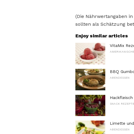
(Die Nährwertangaben in
sollten als Schätzung bet
Enjoy similar articles
VitaMix Re
AMERIKANISCHE
BBQ Gumbo 
ABENDESSEN
Hackfleisch
SNACK REZEPT
Limette und
ABENDESSEN