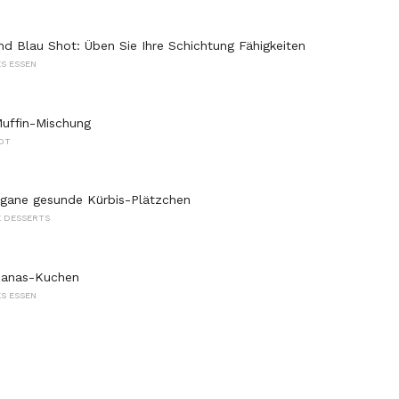
nd Blau Shot: Üben Sie Ihre Schichtung Fähigkeiten
S ESSEN
Muffin-Mischung
OT
egane gesunde Kürbis-Plätzchen
 DESSERTS
anas-Kuchen
S ESSEN