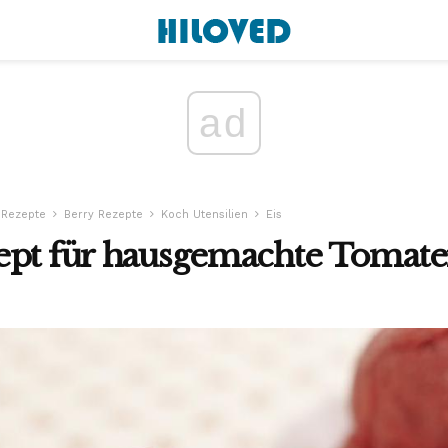
ad
 Rezepte
Berry Rezepte
Koch Utensilien
Eis
ept für hausgemachte Tomate