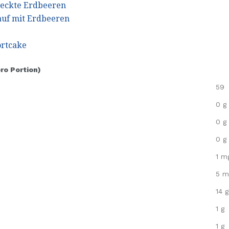
deckte Erdbeeren
auf mit Erdbeeren
ortcake
pro Portion)
59
0 g
0 g
0 g
1 m
5 m
14 g
1 g
1 g