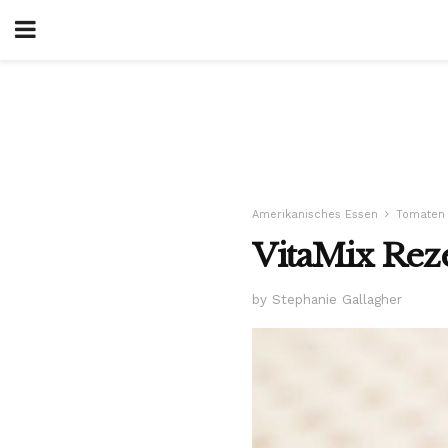
Amerikanisches Essen
Tomaten
VitaMix Rez
by Stephanie Gallagher