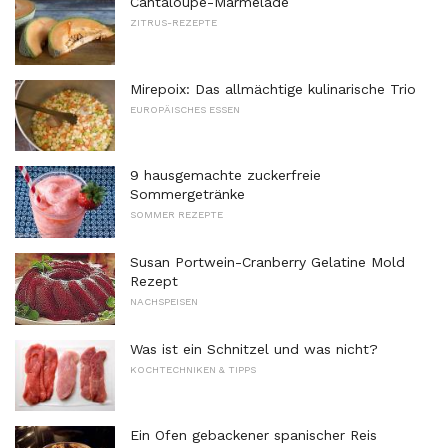
Cantaloupe-Marmelade
ZITRUS-REZEPTE
Mirepoix: Das allmächtige kulinarische Trio
EUROPÄISCHES ESSEN
9 hausgemachte zuckerfreie
Sommergetränke
SOMMER REZEPTE
Susan Portwein-Cranberry Gelatine Mold
Rezept
NACHSPEISEN
Was ist ein Schnitzel und was nicht?
KOCHTECHNIKEN & TIPPS
Ein Ofen gebackener spanischer Reis