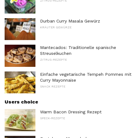
ZITRUS-REZEPTE
Durban Curry Masala Gewürz
KRÄUTER GEWÜRZE
Mantecados: Traditionelle spanische
Streuselkuchen
ZITRUS-REZEPTE
Einfache vegetarische Tempeh Pommes mit
Curry Mayonnaise
SNACK REZEPTE
Users choice
Warm Bacon Dressing Rezept
SPECK-REZEPTE