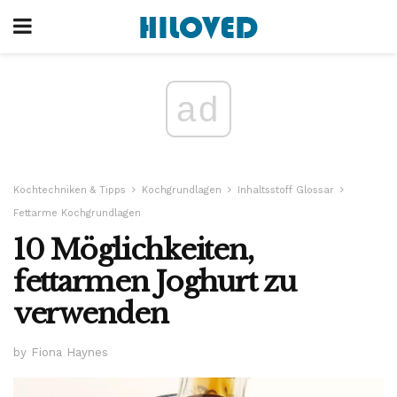
ad
Kochtechniken & Tipps
Kochgrundlagen
Inhaltsstoff Glossar
Fettarme Kochgrundlagen
10 Möglichkeiten,
fettarmen Joghurt zu
verwenden
by Fiona Haynes