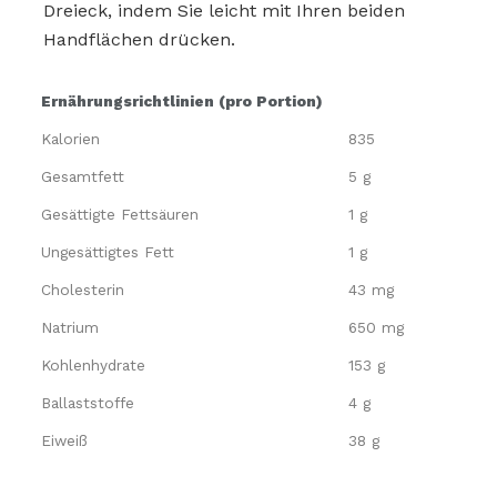
Dreieck, indem Sie leicht mit Ihren beiden
Handflächen drücken.
Ernährungsrichtlinien (pro Portion)
Kalorien
835
Gesamtfett
5 g
Gesättigte Fettsäuren
1 g
Ungesättigtes Fett
1 g
Cholesterin
43 mg
Natrium
650 mg
Kohlenhydrate
153 g
Ballaststoffe
4 g
Eiweiß
38 g