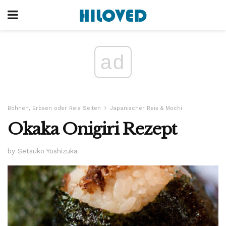
ad
Bohnen, Erbsen oder Reis Seiten
Japanischer Reis & Mochi
Okaka Onigiri Rezept
by Setsuko Yoshizuka