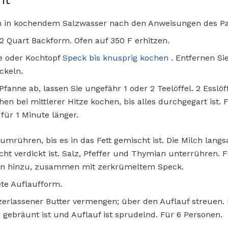
ht
n in kochendem Salzwasser nach den Anweisungen des Pa
s 2 Quart Backform. Ofen auf 350 F erhitzen.
ne oder Kochtopf
Speck bis knusprig kochen
. Entfernen Si
ckeln.
 Pfanne ab, lassen Sie ungefähr 1 oder 2 Teelöffel. 2 Esslöf
n bei mittlerer Hitze kochen, bis alles durchgegart ist.
für 1 Minute länger.
mrühren, bis es in das Fett gemischt ist. Die Milch lang
icht verdickt ist. Salz, Pfeffer und Thymian unterrühren.
en hinzu, zusammen mit zerkrümeltem Speck.
tete Auflaufform.
zerlassener Butter vermengen; über den Auflauf streuen. 
 gebräunt ist und Auflauf ist sprudelnd. Für 6 Personen.