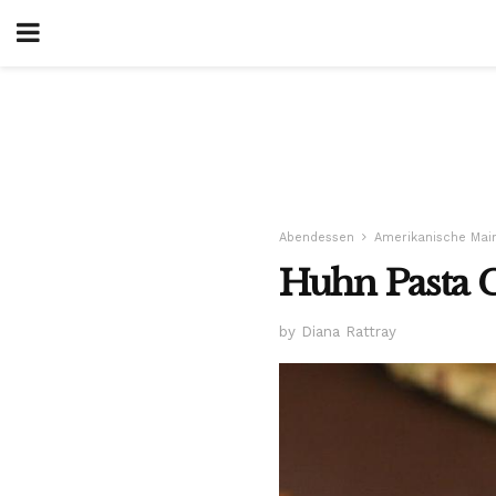
Abendessen
Amerikanische Mai
Huhn Pasta 
by Diana Rattray