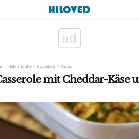
ad
ns
Hühnerbrühe
Hauptgang
Pastas
Casserole mit Cheddar-Käse 