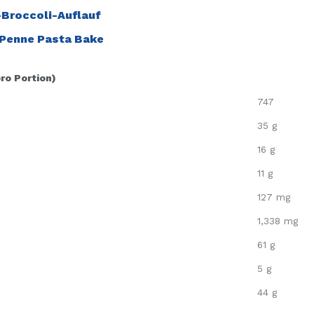
Broccoli-Auflauf
 Penne Pasta Bake
pro Portion)
747
35 g
16 g
11 g
127 mg
1,338 mg
61 g
5 g
44 g