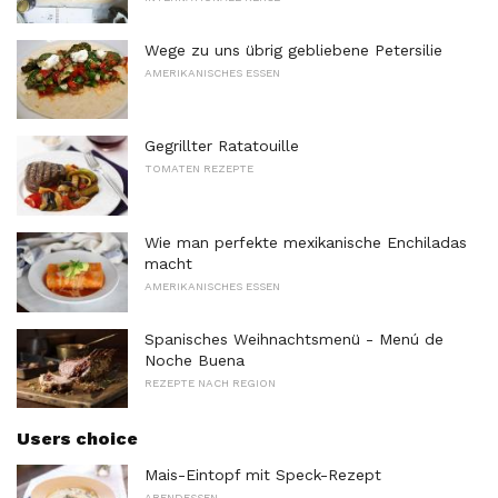
Wege zu uns übrig gebliebene Petersilie
AMERIKANISCHES ESSEN
Gegrillter Ratatouille
TOMATEN REZEPTE
Wie man perfekte mexikanische Enchiladas
macht
AMERIKANISCHES ESSEN
Spanisches Weihnachtsmenü - Menú de
Noche Buena
REZEPTE NACH REGION
Users choice
Mais-Eintopf mit Speck-Rezept
ABENDESSEN