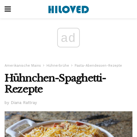
ad
Amerikanische Mains
Hühnerbrühe
Pasta-Abendessen-Rezepte
Hühnchen-Spaghetti-
Rezepte
by Diana Rattray