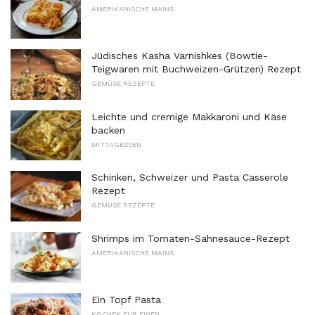
AMERIKANISCHE MAINS
Jüdisches Kasha Varnishkes (Bowtie-
Teigwaren mit Buchweizen-Grützen) Rezept
GEMÜSE REZEPTE
Leichte und cremige Makkaroni und Käse
backen
MITTAGESSEN
Schinken, Schweizer und Pasta Casserole
Rezept
GEMÜSE REZEPTE
Shrimps im Tomaten-Sahnesauce-Rezept
AMERIKANISCHE MAINS
Ein Topf Pasta
KOCHEN FÜR EINEN