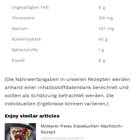
Ungesättigtes Fett
9 g
Cholesterin
158 mg
Natrium
347 mg
Kohlenhydrate
45 g
Ballaststoffe
1 g
Eiweiß
9 g
(Die Nährwertangaben in unseren Rezepten werden
anhand einer Inhaltsstoffdatenbank berechnet und
sollten als Schätzung betrachtet werden. Die
individuellen Ergebnisse können variieren.)
Enjoy similar articles
Molkerei-freies Käsekuchen-Nachtisch-
Rezept
AMERIKANISCHE DESSERTS