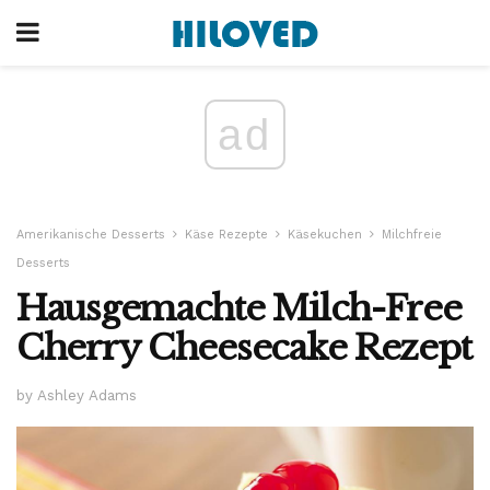
ad
Amerikanische Desserts
Käse Rezepte
Käsekuchen
Milchfreie
Desserts
Hausgemachte Milch-Free
Cherry Cheesecake Rezept
by Ashley Adams