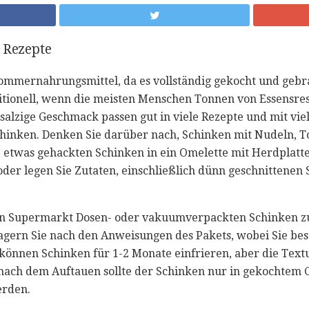
 Rezepte
Sommernahrungsmittel, da es vollständig gekocht und gebra
aditionell, wenn die meisten Menschen Tonnen von Essensres
salzige Geschmack passen gut in viele Rezepte und mit vie
hinken. Denken Sie darüber nach, Schinken mit Nudeln, 
twas gehackten Schinken in ein Omelette mit Herdplatte 
oder legen Sie Zutaten, einschließlich dünn geschnittenen 
en Supermarkt Dosen- oder vakuumverpackten Schinken z
lagern Sie nach den Anweisungen des Pakets, wobei Sie bes
e können Schinken für 1-2 Monate einfrieren, aber die Te
ach dem Auftauen sollte der Schinken nur in gekochtem G
erden.