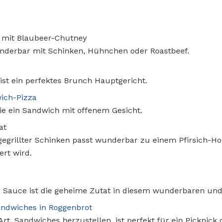
n
 mit Blaubeer-Chutney
underbar mit Schinken, Hühnchen oder Roastbeef.
ist ein perfektes Brunch Hauptgericht.
ich-Pizza
wie ein Sandwich mit offenem Gesicht.
at
gegrillter Schinken passt wunderbar zu einem Pfirsich-Ho
ert wird.
 Sauce ist die geheime Zutat in diesem wunderbaren un
ndwiches in Roggenbrot
t, Sandwiches herzustellen, ist perfekt für ein Picknick o