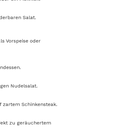
derbaren Salat.
ls Vorspeise oder
endessen.
gen Nudelsalat.
f zartem Schinkensteak.
rfekt zu geräuchertem