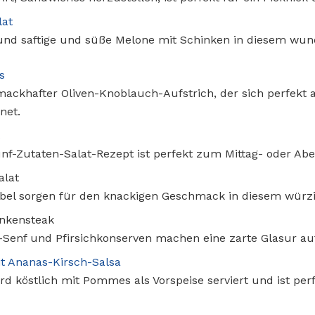
lat
e, und saftige und süße Melone mit Schinken in diesem wun
s
hmackhafter Oliven-Knoblauch-Aufstrich, der sich perfekt a
net.
f-Zutaten-Salat-Rezept ist perfekt zum Mittag- oder Ab
alat
ebel sorgen für den knackigen Geschmack in diesem würzi
inkensteak
-Senf und Pfirsichkonserven machen eine zarte Glasur au
it Ananas-Kirsch-Salsa
rd köstlich mit Pommes als Vorspeise serviert und ist pe