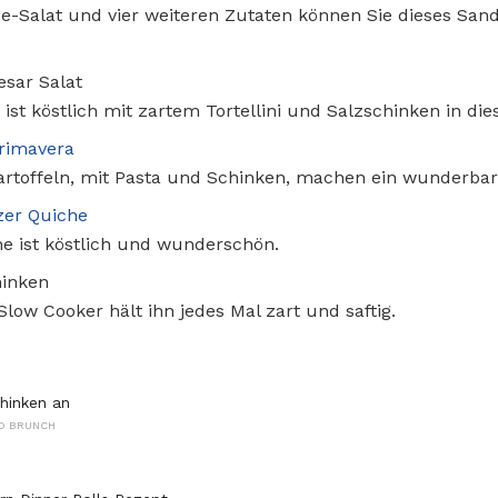
-Salat und vier weiteren Zutaten können Sie dieses Sand
esar Salat
 ist köstlich mit zartem Tortellini und Salzschinken in di
Primavera
toffeln, mit Pasta und Schinken, machen ein wunderbar
zer Quiche
he ist köstlich und wunderschön.
hinken
low Cooker hält ihn jedes Mal zart und saftig.
hinken an
D BRUNCH