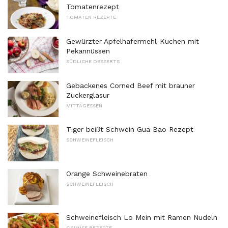
Tomatenrezept
TOMATEN REZEPTE
Gewürzter Apfelhafermehl-Kuchen mit
Pekannüssen
SÜDLICHE DESSERTS
Gebackenes Corned Beef mit brauner
Zuckerglasur
MITTAGESSEN
Tiger beißt Schwein Gua Bao Rezept
SCHWEINEFLEISCH
Orange Schweinebraten
SCHWEINEFLEISCH
Schweinefleisch Lo Mein mit Ramen Nudeln
GEMÜSE REZEPTE