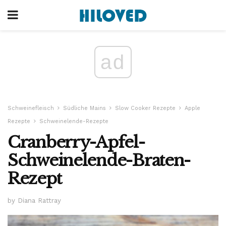
ad
Schweinefleisch
Südliche Mains
Slow Cooker Rezepte
Apple
Rezepte
Schweinelende-Rezepte
Cranberry-Apfel-
Schweinelende-Braten-
Rezept
by Diana Rattray