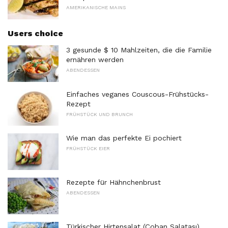
AMERIKANISCHE MAINS
Users choice
3 gesunde $ 10 Mahlzeiten, die die Familie
ernähren werden
ABENDESSEN
Einfaches veganes Couscous-Frühstücks-
Rezept
FRÜHSTÜCK UND BRUNCH
Wie man das perfekte Ei pochiert
FRÜHSTÜCK EIER
Rezepte für Hähnchenbrust
ABENDESSEN
Türkischer Hirtensalat (Çoban Salatası)