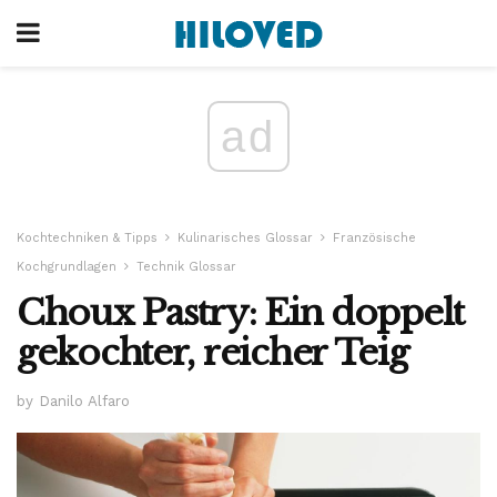
ad
Kochtechniken & Tipps
Kulinarisches Glossar
Französische
Kochgrundlagen
Technik Glossar
Choux Pastry: Ein doppelt
gekochter, reicher Teig
by Danilo Alfaro