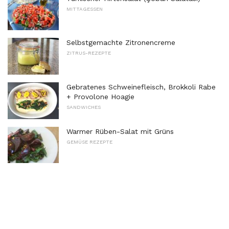
MITTAGESSEN
Selbstgemachte Zitronencreme
ZITRUS-REZEPTE
Gebratenes Schweinefleisch, Brokkoli Rabe
+ Provolone Hoagie
SANDWICHES
Warmer Rüben-Salat mit Grüns
GEMÜSE REZEPTE