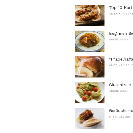
Top 10 Kart
AMERIKANISCHE
Beginnen S
ABENDESSEN
11 fabelhaf
AMERIKANISCHE
Glutenfreie
ABENDESSEN
Geräuchert
MITTAGESSEN