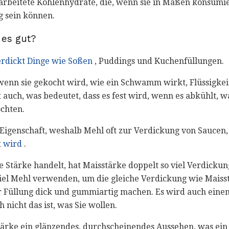
rarbeitete Kohlenhydrate, die, wenn sie in Maßen konsumie
 sein können.
 es gut?
erdickt Dinge wie Soßen
, Puddings und Kuchenfüllungen.
, wenn sie gekocht wird, wie ein Schwamm wirkt, Flüssigkei
 auch, was bedeutet, dass es fest wird, wenn es abkühlt, wa
chten.
Eigenschaft, weshalb Mehl oft zur Verdickung von Saucen, m
t wird
.
e Stärke handelt, hat Maisstärke doppelt so viel Verdickun
iel Mehl verwenden, um die gleiche Verdickung wie Maisstä
r Füllung dick und gummiartig machen. Es wird auch ein
 nicht das ist, was Sie wollen.
stärke ein glänzendes, durchscheinendes Aussehen, was e