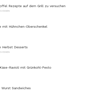
offel Rezepte auf dem Grill zu versuchen
S ESSEN
ie mit Hühnchen-Oberschenkel
te Herbst Desserts
S ESSEN
 Käse-Ravioli mit Grünkohl-Pesto
e Wurst Sandwiches