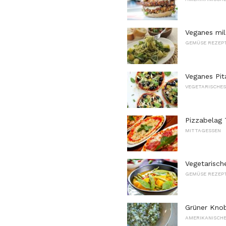
Veganes mil
GEMÜSE REZEP
Veganes Pit
VEGETARISCHE
Pizzabelag 
MITTAGESSEN
Vegetarisch
GEMÜSE REZEP
Grüner Knob
AMERIKANISCHE