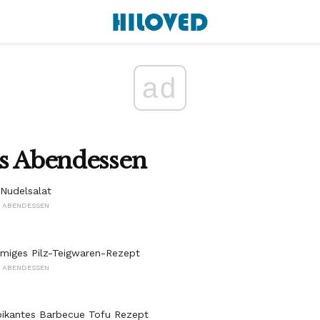
ad
es Abendessen
Nudelsalat
S ABENDESSEN
miges Pilz-Teigwaren-Rezept
S ABENDESSEN
pikantes Barbecue Tofu Rezept