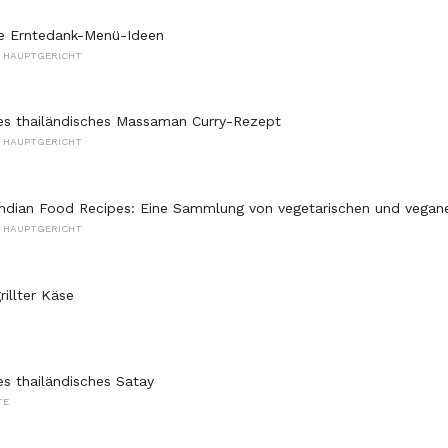
e Erntedank-Menü-Ideen
S HAUPTGERICHT
es thailändisches Massaman Curry-Rezept
S HAUPTGERICHT
Indian Food Recipes: Eine Sammlung von vegetarischen und vega
S HAUPTGERICHT
illter Käse
es thailändisches Satay
TE