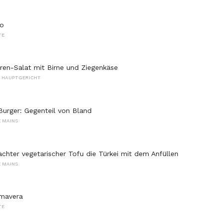
to
TE
en-Salat mit Birne und Ziegenkäse
S HAUPTGERICHT
 Burger: Gegenteil von Bland
 MAINS
chter vegetarischer Tofu die Türkei mit dem Anfüllen
 MAINS
imavera
TE