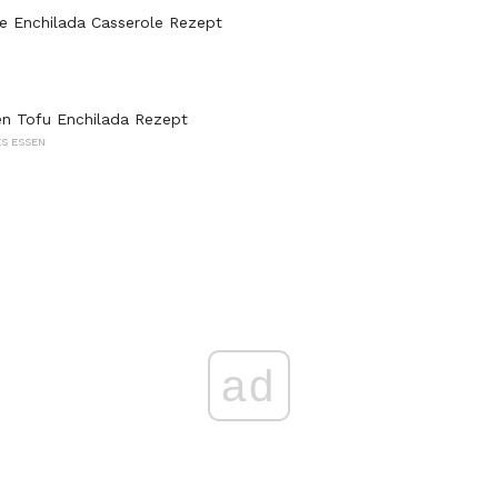
e Enchilada Casserole Rezept
n Tofu Enchilada Rezept
S ESSEN
ad