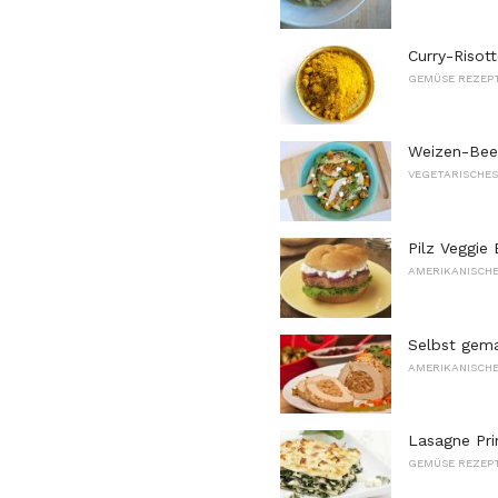
Curry-Risot
GEMÜSE REZEP
Weizen-Beer
VEGETARISCHE
Pilz Veggie
AMERIKANISCHE
Selbst gema
AMERIKANISCHE
Lasagne Pr
GEMÜSE REZEP