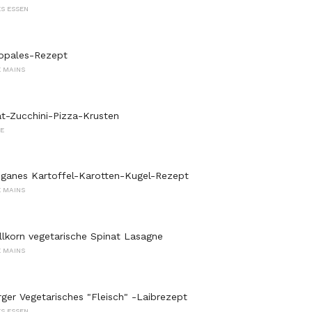
S ESSEN
Nopales-Rezept
 MAINS
t-Zucchini-Pizza-Krusten
E
veganes Kartoffel-Karotten-Kugel-Rezept
 MAINS
llkorn vegetarische Spinat Lasagne
 MAINS
rger Vegetarisches "Fleisch" -Laibrezept
S ESSEN