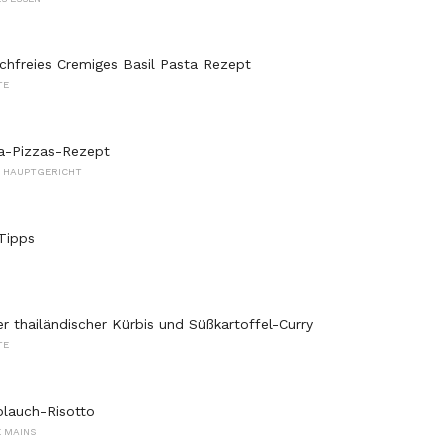
chfreies Cremiges Basil Pasta Rezept
TE
a-Pizzas-Rezept
S HAUPTGERICHT
Tipps
er thailändischer Kürbis und Süßkartoffel-Curry
TE
lauch-Risotto
 MAINS