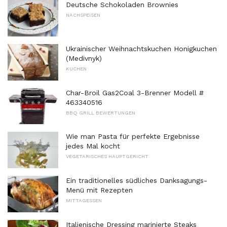
Deutsche Schokoladen Brownies
NACHSPEISEN
Ukrainischer Weihnachtskuchen Honigkuchen
(Medivnyk)
KUCHEN
Char-Broil Gas2Coal 3-Brenner Modell #
463340516
BBQ GRILL BEWERTUNGEN
Wie man Pasta für perfekte Ergebnisse
jedes Mal kocht
VEGETARISCHES HAUPTGERICHT
Ein traditionelles südliches Danksagungs-
Menü mit Rezepten
MITTAGESSEN
Italienische Dressing marinierte Steaks