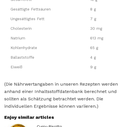
Gesättigte Fettsäuren
8 g
Ungesättigtes Fett
7 g
Cholesterin
30 mg
Natrium
613 mg
Kohlenhydrate
65 g
Ballaststoffe
4 g
Eiweiß
9 g
(Die Nährwertangaben in unseren Rezepten werden
anhand einer Inhaltsstoffdatenbank berechnet und
sollten als Schätzung betrachtet werden. Die
individuellen Ergebnisse können variieren.)
Enjoy similar articles
Curry-Risotto