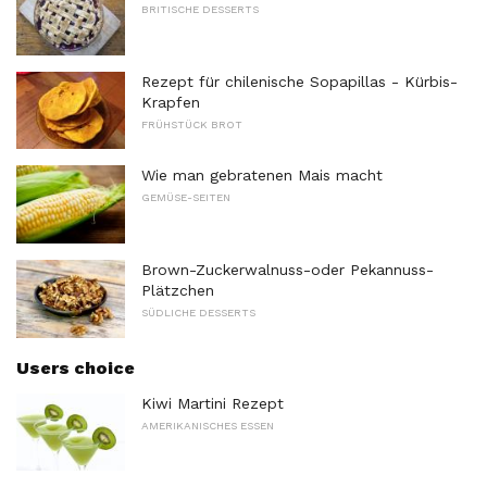
BRITISCHE DESSERTS
Rezept für chilenische Sopapillas - Kürbis-
Krapfen
FRÜHSTÜCK BROT
Wie man gebratenen Mais macht
GEMÜSE-SEITEN
Brown-Zuckerwalnuss-oder Pekannuss-
Plätzchen
SÜDLICHE DESSERTS
Users choice
Kiwi Martini Rezept
AMERIKANISCHES ESSEN