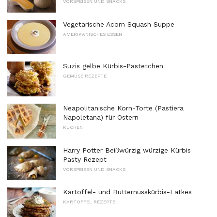
VORSPEISEN UND SNACKS
Vegetarische Acorn Squash Suppe
AMERIKANISCHES ESSEN
Suzis gelbe Kürbis-Pastetchen
GEMÜSE REZEPTE
Neapolitanische Korn-Torte (Pastiera
Napoletana) für Ostern
KUCHEN
Harry Potter Beißwürzig würzige Kürbis
Pasty Rezept
VORSPEISEN UND SNACKS
Kartoffel- und Butternusskürbis-Latkes
KARTOFFEL REZEPTE