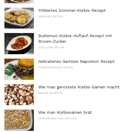
Frittiertes Sommer-Kürbis-Rezept
GEMÜSE-SEITEN
Butternut-Kürbis-Auflauf-Rezept mit
Brown-Zucker
SÜDLICHE SEITEN
Gebratenes Gemüse Napoleon Rezept
AMERIKANISCHE MAINS
Wie man geröstete Kürbis-Samen macht
SNACK REZEPTE
Wie man Kürbissamen brät
VORSPEISEN UND SNACKS