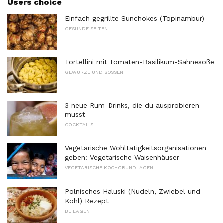
Users choice
Einfach gegrillte Sunchokes (Topinambur)
GESUNDE SEITEN
Tortellini mit Tomaten-Basilikum-Sahnesoße
GEWÜRZE UND SOSSEN
3 neue Rum-Drinks, die du ausprobieren
musst
COCKTAILS
Vegetarische Wohltätigkeitsorganisationen
geben: Vegetarische Waisenhäuser
VEGETARISCHE KOCHGRUNDLAGEN
Polnisches Haluski (Nudeln, Zwiebel und
Kohl) Rezept
BEILAGEN