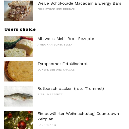
Weiße Schokolade Macadamia Energy Bars
FRÜHSTÜCK UND BRUNCH
Users choice
Allzweck-Mehl-Brot-Rezepte
AMERIKANISCHES ESSEN
Tyropsomo: Fetakäsebrot
VORSPEISEN UND SNACKS
Rotbarsch backen (rote Trommel)
ZITRUS-REZEPTE
Ein bewährter Weihnachtstag-Countdown-
Zeitplan
HAUPTGANG