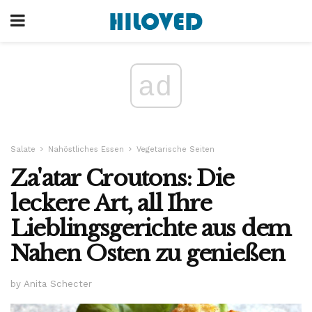
ad
Salate
Nahöstliches Essen
Vegetarische Seiten
Za'atar Croutons: Die
leckere Art, all Ihre
Lieblingsgerichte aus dem
Nahen Osten zu genießen
by Anita Schecter