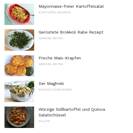
Mayonnaise-freier Kartoffelsalat
KARTOFFEL REZEPTE
Geröstete Brokkoli Rabe Rezept
GEMÜSE-SEITEN
Frische Mais-Krapfen
GEMÜSE-SEITEN
Der Maghreb
NAHÖSTLICHES ESSEN
Würzige Süßkartoffel und Quinoa
Salatschüssel
SALATE