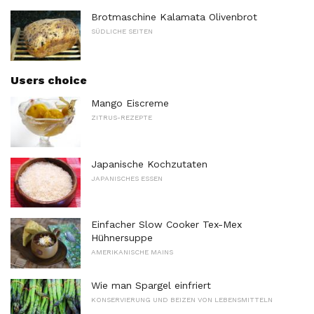
Brotmaschine Kalamata Olivenbrot
SÜDLICHE SEITEN
Users choice
Mango Eiscreme
ZITRUS-REZEPTE
Japanische Kochzutaten
JAPANISCHES ESSEN
Einfacher Slow Cooker Tex-Mex
Hühnersuppe
AMERIKANISCHE MAINS
Wie man Spargel einfriert
KONSERVIERUNG UND BEIZEN VON LEBENSMITTELN