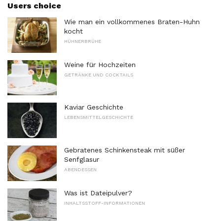
Users choice
Wie man ein vollkommenes Braten-Huhn
kocht
HÜHNERBRÜHE
Weine für Hochzeiten
GETRÄNKE UND COCKTAILS
Kaviar Geschichte
LEBENSMITTELGESCHICHTE
Gebratenes Schinkensteak mit süßer
Senfglasur
ABENDESSEN
Was ist Dateipulver?
INHALTSSTOFF-INFORMATIONEN