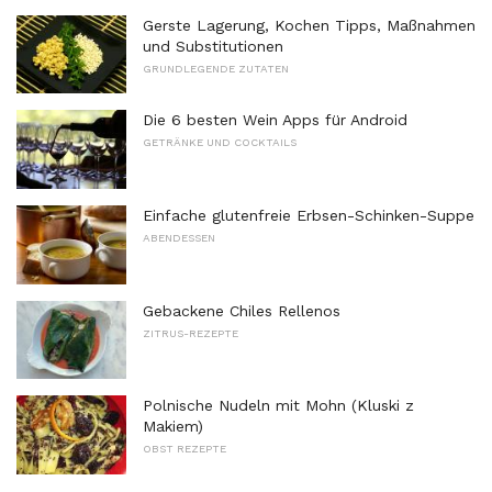
Gerste Lagerung, Kochen Tipps, Maßnahmen
und Substitutionen
GRUNDLEGENDE ZUTATEN
Die 6 besten Wein Apps für Android
GETRÄNKE UND COCKTAILS
Einfache glutenfreie Erbsen-Schinken-Suppe
ABENDESSEN
Gebackene Chiles Rellenos
ZITRUS-REZEPTE
Polnische Nudeln mit Mohn (Kluski z
Makiem)
OBST REZEPTE