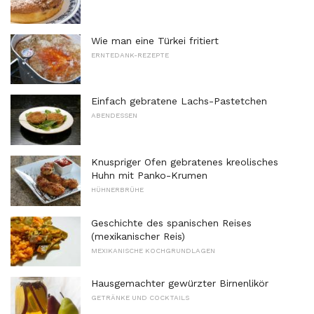
Wie man eine Türkei fritiert
ERNTEDANK-REZEPTE
Einfach gebratene Lachs-Pastetchen
ABENDESSEN
Knuspriger Ofen gebratenes kreolisches
Huhn mit Panko-Krumen
HÜHNERBRÜHE
Geschichte des spanischen Reises
(mexikanischer Reis)
MEXIKANISCHE KOCHGRUNDLAGEN
Hausgemachter gewürzter Birnenlikör
GETRÄNKE UND COCKTAILS