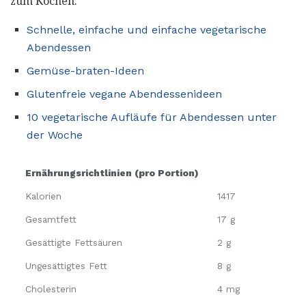
zum Kochen:
Schnelle, einfache und einfache vegetarische
Abendessen
Gemüse-braten-Ideen
Glutenfreie vegane Abendessenideen
10 vegetarische Aufläufe für Abendessen unter
der Woche
Ernährungsrichtlinien (pro Portion)
Kalorien
1417
Gesamtfett
17 g
Gesättigte Fettsäuren
2 g
Ungesättigtes Fett
8 g
Cholesterin
4 mg