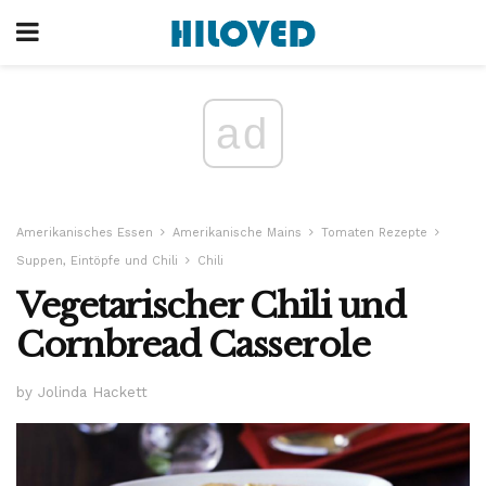
ad
Amerikanisches Essen
Amerikanische Mains
Tomaten Rezepte
Suppen, Eintöpfe und Chili
Chili
Vegetarischer Chili und
Cornbread Casserole
by Jolinda Hackett