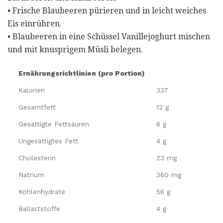
• Frische Blaubeeren pürieren und in leicht weiches
Eis einrühren.
• Blaubeeren in eine Schüssel Vanillejoghurt mischen
und mit knusprigem Müsli belegen.
Ernährungsrichtlinien (pro Portion)
Kalorien
337
Gesamtfett
12 g
Gesättigte Fettsäuren
6 g
Ungesättigtes Fett
4 g
Cholesterin
23 mg
Natrium
360 mg
Kohlenhydrate
56 g
Ballaststoffe
4 g