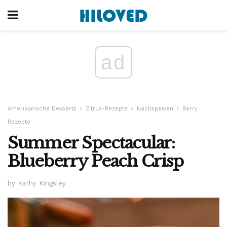
ad
Amerikanische Desserts
Zitrus-Rezepte
Nachspeisen
Berry
Rezepte
Summer Spectacular:
Blueberry Peach Crisp
by Kathy Kingsley