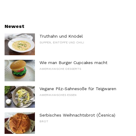
Newest
Truthahn und Knödel
SUPPEN, EINTÖPFE UND CHILI
Wie man Burger Cupcakes macht
AMERIKANISCHE DESSERTS
Vegane Pilz-Sahnesoße für Teigwaren
AMERIKANISCHES ESSEN
Serbisches Weihnachtsbrot (Česnica)
BROT