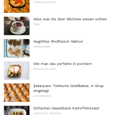
ZITRUS-REZEPTE
Alles was Sie über Milchtee wissen sollten
TEES
Gegrilltes Rindfleisch Yakitori
ABENDESSEN
Wie man das perfekte Ei pochiert
FRÜHSTÜCK EIER
Şekerpare: Türkische Grießkekse, in Sirup
eingelegt
NACHSPEISEN
Einfaches Hasselback Kartoffelrezept
KARTOFFEL REZEPTE