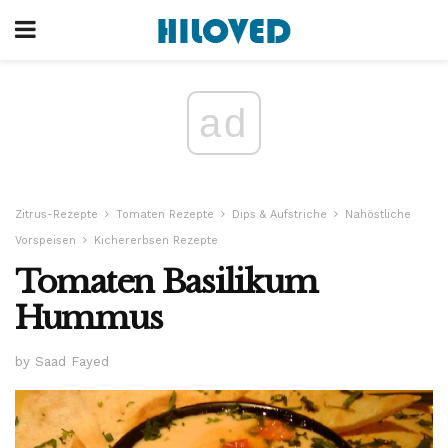
ad
Zitrus-Rezepte
Tomaten Rezepte
Dips & Aufstriche
Nahöstliche
Vorspeisen
Kichererbsen Rezepte
Tomaten Basilikum
Hummus
by Saad Fayed