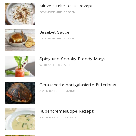
Minze-Gurke Raita Rezept
GEWÜRZE UND SOSSEN
Jezebel Sauce
GEWÜRZE UND SOSSEN
Spicy und Spooky Bloody Marys
WODKA-COCKTAILS
Geräucherte honigglasierte Putenbrust
AMERIKANISCHE MAINS
Rübencremesuppe Rezept
AMERIKANISCHES ESSEN