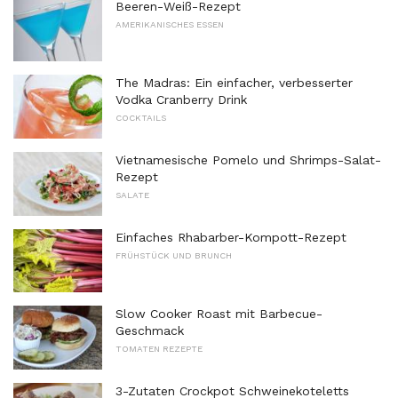
Beeren-Weiß-Rezept
AMERIKANISCHES ESSEN
The Madras: Ein einfacher, verbesserter
Vodka Cranberry Drink
COCKTAILS
Vietnamesische Pomelo und Shrimps-Salat-
Rezept
SALATE
Einfaches Rhabarber-Kompott-Rezept
FRÜHSTÜCK UND BRUNCH
Slow Cooker Roast mit Barbecue-
Geschmack
TOMATEN REZEPTE
3-Zutaten Crockpot Schweinekoteletts