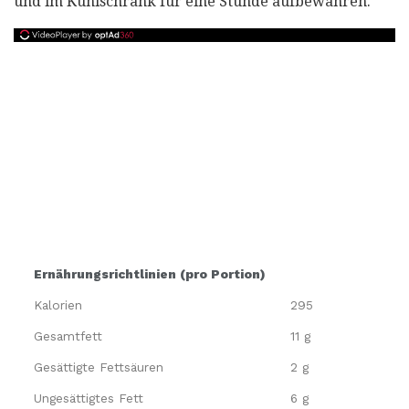
und im Kühlschrank für eine Stunde aufbewahren.
Ernährungsrichtlinien (pro Portion)
Kalorien
295
Gesamtfett
11 g
Gesättigte Fettsäuren
2 g
Ungesättigtes Fett
6 g