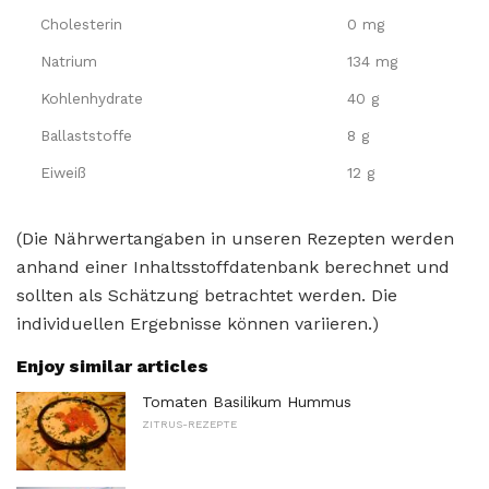
Cholesterin
0 mg
Natrium
134 mg
Kohlenhydrate
40 g
Ballaststoffe
8 g
Eiweiß
12 g
(Die Nährwertangaben in unseren Rezepten werden
anhand einer Inhaltsstoffdatenbank berechnet und
sollten als Schätzung betrachtet werden. Die
individuellen Ergebnisse können variieren.)
Enjoy similar articles
Tomaten Basilikum Hummus
ZITRUS-REZEPTE