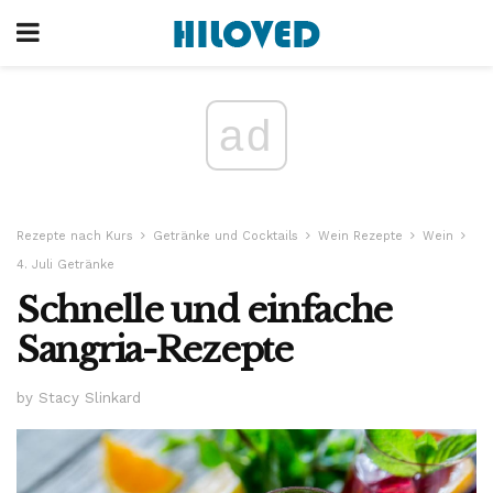
ad
Rezepte nach Kurs
Getränke und Cocktails
Wein Rezepte
Wein
4. Juli Getränke
Schnelle und einfache
Sangria-Rezepte
by Stacy Slinkard