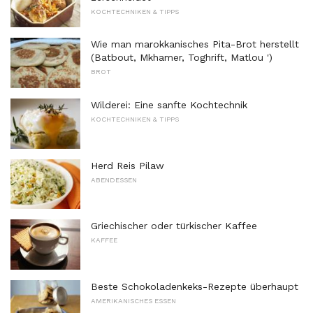
KOCHTECHNIKEN & TIPPS
Wie man marokkanisches Pita-Brot herstellt
(Batbout, Mkhamer, Toghrift, Matlou ')
BROT
Wilderei: Eine sanfte Kochtechnik
KOCHTECHNIKEN & TIPPS
Herd Reis Pilaw
ABENDESSEN
Griechischer oder türkischer Kaffee
KAFFEE
Beste Schokoladenkeks-Rezepte überhaupt
AMERIKANISCHES ESSEN