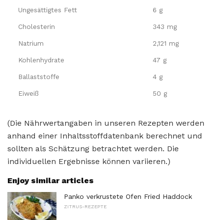
Ungesättigtes Fett
6 g
Cholesterin
343 mg
Natrium
2,121 mg
Kohlenhydrate
47 g
Ballaststoffe
4 g
Eiweiß
50 g
(Die Nährwertangaben in unseren Rezepten werden
anhand einer Inhaltsstoffdatenbank berechnet und
sollten als Schätzung betrachtet werden. Die
individuellen Ergebnisse können variieren.)
Enjoy similar articles
Panko verkrustete Ofen Fried Haddock
ZITRUS-REZEPTE