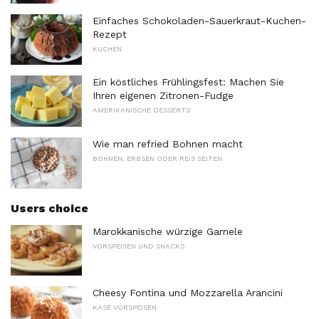
Einfaches Schokoladen-Sauerkraut-Kuchen-
Rezept
KUCHEN
Ein köstliches Frühlingsfest: Machen Sie
Ihren eigenen Zitronen-Fudge
AMERIKANISCHE DESSERTS
Wie man refried Bohnen macht
BOHNEN, ERBSEN ODER REIS SEITEN
Users choice
Marokkanische würzige Garnele
VORSPEISEN UND SNACKS
Cheesy Fontina und Mozzarella Arancini
KÄSE VORSPEISEN