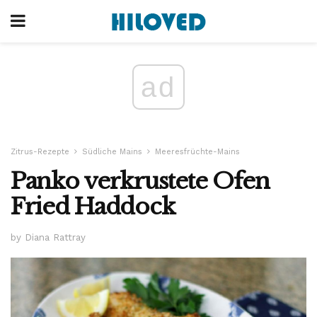
ad
Zitrus-Rezepte
Südliche Mains
Meeresfrüchte-Mains
Panko verkrustete Ofen
Fried Haddock
by Diana Rattray