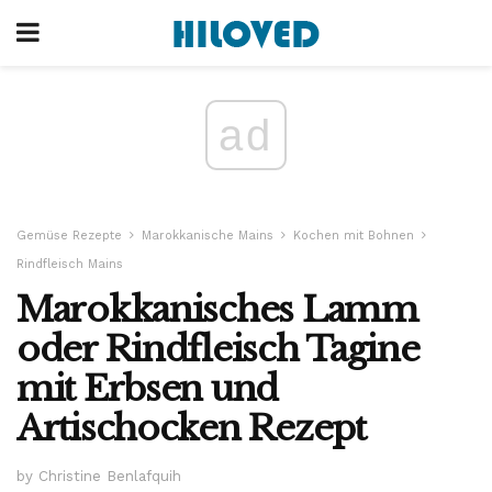
ad
Gemüse Rezepte
Marokkanische Mains
Kochen mit Bohnen
Rindfleisch Mains
Marokkanisches Lamm
oder Rindfleisch Tagine
mit Erbsen und
Artischocken Rezept
by Christine Benlafquih