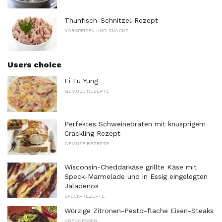
Thunfisch-Schnitzel-Rezept
VORSPEISEN UND SNACKS
Users choice
Ei Fu Yung
GEMÜSE REZEPTE
Perfektes Schweinebraten mit knusprigem
Crackling Rezept
GEMÜSE REZEPTE
Wisconsin-Cheddarkäse grillte Käse mit
Speck-Marmelade und in Essig eingelegten
Jalapenos
SPECK-REZEPTE
Würzige Zitronen-Pesto-flache Eisen-Steaks
ABENDESSEN