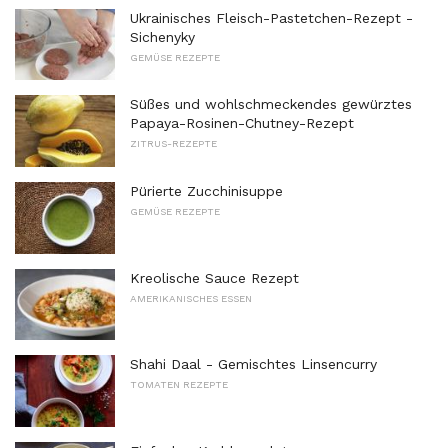
Ukrainisches Fleisch-Pastetchen-Rezept -
Sichenyky
GEMÜSE REZEPTE
Süßes und wohlschmeckendes gewürztes
Papaya-Rosinen-Chutney-Rezept
ZITRUS-REZEPTE
Pürierte Zucchinisuppe
GEMÜSE REZEPTE
Kreolische Sauce Rezept
AMERIKANISCHES ESSEN
Shahi Daal - Gemischtes Linsencurry
TOMATEN REZEPTE