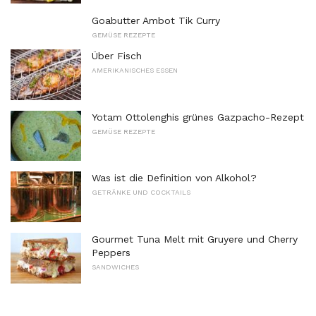
Goabutter Ambot Tik Curry
GEMÜSE REZEPTE
Über Fisch
AMERIKANISCHES ESSEN
Yotam Ottolenghis grünes Gazpacho-Rezept
GEMÜSE REZEPTE
Was ist die Definition von Alkohol?
GETRÄNKE UND COCKTAILS
Gourmet Tuna Melt mit Gruyere und Cherry
Peppers
SANDWICHES