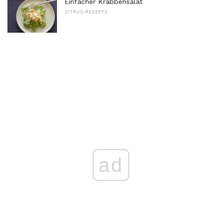
Einfacher Krabbensalat
ZITRUS-REZEPTE
ad