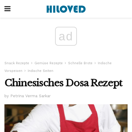
ad
Snack Rezepte
Gemüse Rezepte
Schnelle Brote
Indische
Vorspeisen
Indische Seiten
Chinesisches Dosa Rezept
by Petrina Verma Sarkar