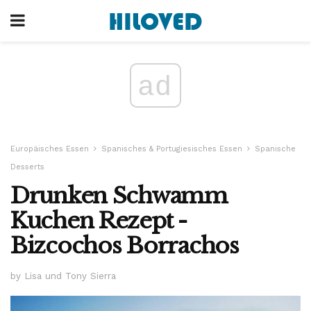
ad
Europäisches Essen
Spanisches & Portugiesisches Essen
Spanische
Desserts
Drunken Schwamm
Kuchen Rezept -
Bizcochos Borrachos
by Lisa und Tony Sierra