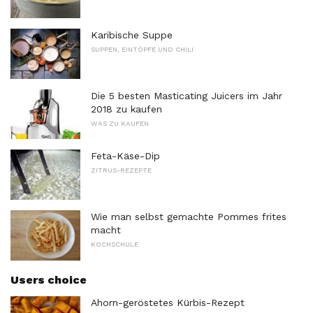
Karibische Suppe
SUPPEN, EINTÖPFE UND CHILI
Die 5 besten Masticating Juicers im Jahr
2018 zu kaufen
WAS ZU KAUFEN
Feta-Käse-Dip
ZITRUS-REZEPTE
Wie man selbst gemachte Pommes frites
macht
KOCHSCHULE
Users choice
Ahorn-geröstetes Kürbis-Rezept