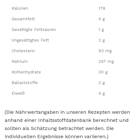
Kalorien
178
Gesamtfett
4 g
Gesättigte Fettsäuren
1 g
Ungesättigtes Fett
2 g
Cholesterin
93 mg
Natrium
247 mg
Kohlenhydrate
30 g
Ballaststoffe
2 g
Eiweiß
4 g
(Die Nährwertangaben in unseren Rezepten werden
anhand einer Inhaltsstoffdatenbank berechnet und
sollten als Schätzung betrachtet werden. Die
individuellen Ergebnisse können variieren.)