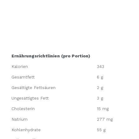
Ernährungsrichtlinien (pro Portion)
Kalorien
343
Gesamtfett
6 g
Gesättigte Fettsäuren
2 g
Ungesättigtes Fett
3 g
Cholesterin
15 mg
Natrium
277 mg
Kohlenhydrate
55 g