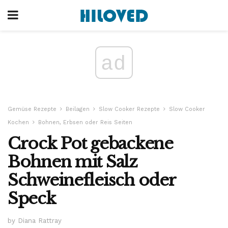
ad
Gemüse Rezepte
Beilagen
Slow Cooker Rezepte
Slow Cooker
Kochen
Bohnen, Erbsen oder Reis Seiten
Crock Pot gebackene
Bohnen mit Salz
Schweinefleisch oder
Speck
by Diana Rattray