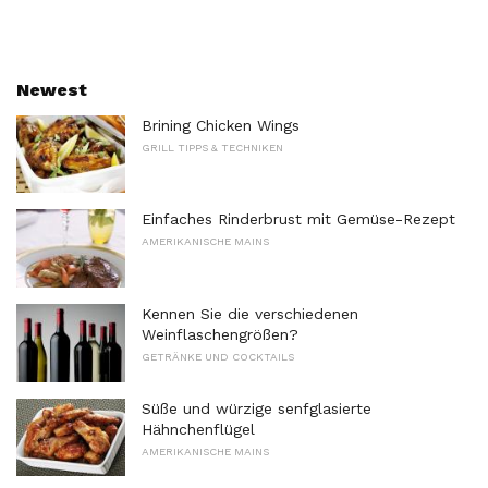
Newest
Brining Chicken Wings
GRILL TIPPS & TECHNIKEN
Einfaches Rinderbrust mit Gemüse-Rezept
AMERIKANISCHE MAINS
Kennen Sie die verschiedenen
Weinflaschengrößen?
GETRÄNKE UND COCKTAILS
Süße und würzige senfglasierte
Hähnchenflügel
AMERIKANISCHE MAINS