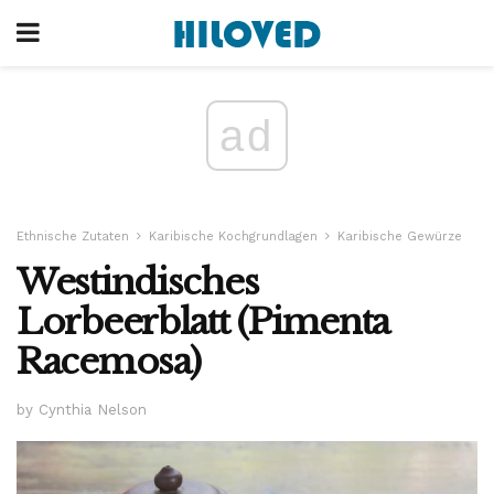
ad
Ethnische Zutaten
Karibische Kochgrundlagen
Karibische Gewürze
Westindisches
Lorbeerblatt (Pimenta
Racemosa)
by Cynthia Nelson