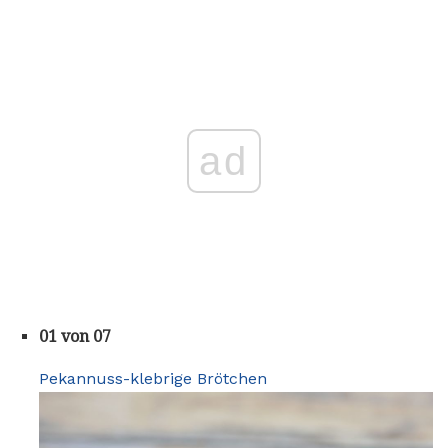
ad
01 von 07
Pekannuss-klebrige Brötchen