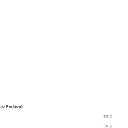
pro Portion)
1202
34 g