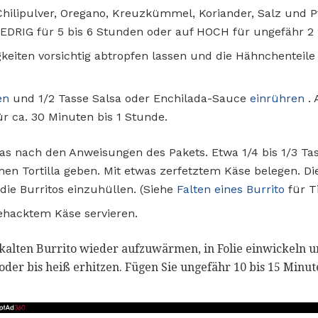
hilipulver, Oregano, Kreuzkümmel, Koriander, Salz und P
EDRIG für 5 bis 6 Stunden oder auf HOCH für ungefähr 2 
keiten vorsichtig abtropfen lassen und die Hähnchenteile 
en
und 1/2 Tasse Salsa oder Enchilada-Sauce
einrühren
. 
r ca. 30 Minuten bis 1 Stunde.
llas nach den Anweisungen des Pakets. Etwa 1/4 bis 1/3
rmen Tortilla geben. Mit etwas zerfetztem Käse belegen. D
die Burritos einzuhüllen. (Siehe
Falten eines Burrito
für T
ehacktem Käse servieren.
alten Burrito wieder aufzuwärmen, in Folie einwickeln un
der bis heiß erhitzen. Fügen Sie ungefähr 10 bis 15 Minut