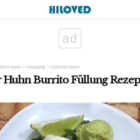
ad
dliche Mains
Hauptgang
Südliches Essen
 Huhn Burrito Füllung Rezep