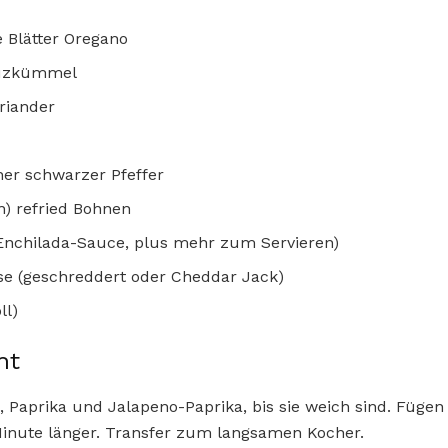
e Blätter Oregano
euzkümmel
riander
ner schwarzer Pfeffer
n) refried Bohnen
 Enchilada-Sauce, plus mehr zum Servieren)
se (geschreddert oder Cheddar Jack)
ll)
ht
l, Paprika und Jalapeno-Paprika, bis sie weich sind. Füge
Minute länger. Transfer zum langsamen Kocher.