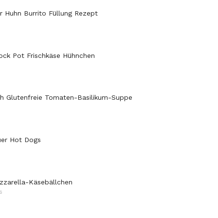
 Huhn Burrito Füllung Rezept
ock Pot Frischkäse Hühnchen
h Glutenfreie Tomaten-Basilikum-Suppe
uer Hot Dogs
zzarella-Käsebällchen
S