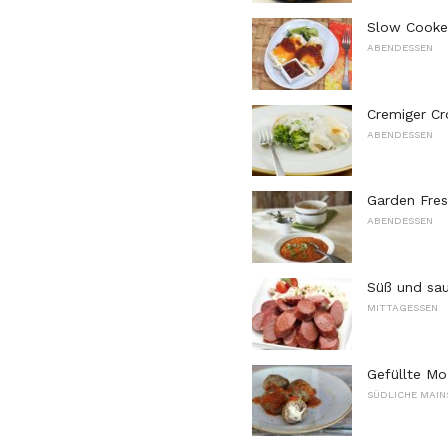
Slow Cooker
ABENDESSEN
Cremiger Cr
ABENDESSEN
Garden Fres
ABENDESSEN
Süß und sa
MITTAGESSEN
Gefüllte Mo
SÜDLICHE MAIN