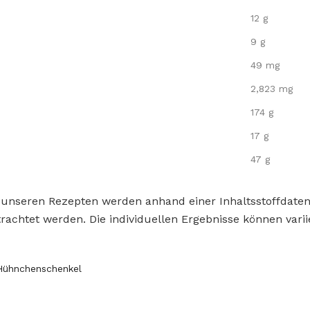
12 g
9 g
49 mg
2,823 mg
174 g
17 g
47 g
 unseren Rezepten werden anhand einer Inhaltsstoffdat
rachtet werden. Die individuellen Ergebnisse können varii
Hühnchenschenkel