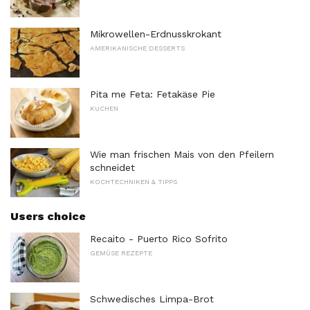
Mikrowellen-Erdnusskrokant
AMERIKANISCHE DESSERTS
Pita me Feta: Fetakäse Pie
KUCHEN
Wie man frischen Mais von den Pfeilern
schneidet
KOCHTECHNIKEN & TIPPS
Users choice
Recaito - Puerto Rico Sofrito
GEMÜSE REZEPTE
Schwedisches Limpa-Brot