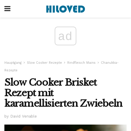
ad
Hauptgang
Slow Cooker Rezepte
Rindfleisch Mains
Chanukka-
Rezepte
Slow Cooker Brisket
Rezept mit
karamellisierten Zwiebeln
by David Venable