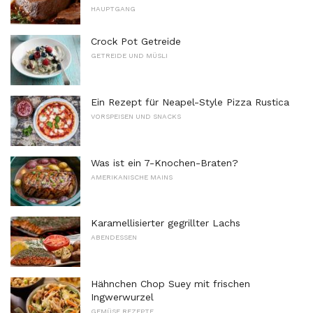
HAUPTGANG
Crock Pot Getreide
GETREIDE UND MÜSLI
Ein Rezept für Neapel-Style Pizza Rustica
VORSPEISEN UND SNACKS
Was ist ein 7-Knochen-Braten?
AMERIKANISCHE MAINS
Karamellisierter gegrillter Lachs
ABENDESSEN
Hähnchen Chop Suey mit frischen
Ingwerwurzel
GEMÜSE REZEPTE