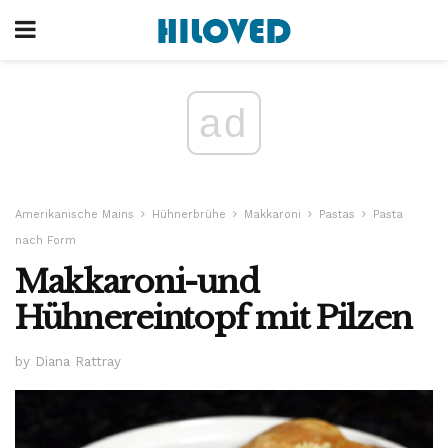
ad
Amerikanische Mains
Hühnerbrühe
Makkaroni
Pastas
Pasta
nach Form
Makkaroni-und
Hühnereintopf mit Pilzen
by Diana Rattray